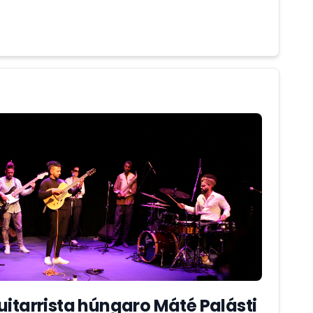
ependiente.
uitarrista húngaro Máté Palásti