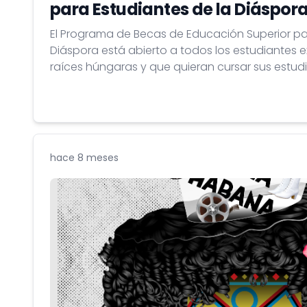
para Estudiantes de la Diáspor
El Programa de Becas de Educación Superior pa
Diáspora está abierto a todos los estudiantes 
raíces húngaras y que quieran cursar sus estudi
académico 2025/2026 en instituciones de educ
húngaras.
hace 8 meses