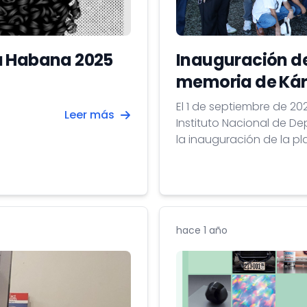
a Habana 2025
Inauguración d
memoria de Kár
El 1 de septiembre de 2
Leer más
Instituto Nacional de D
la inauguración de la p
seleccionador del equi
de oro en los Juegos Olí
hace 1 año