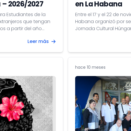
a – 2026/2027
en La Habana
ra Estudiantes de la
Entre el 17 y el 22 de n
extranjeros que tengan
Habana organizó por se
os a partir del año
Jornada Cultural Húngar
ación superior
patrimonio cultural, el a
Leer más
Hungría, lo que brindó l
cooperación cultural en
hace 10 meses