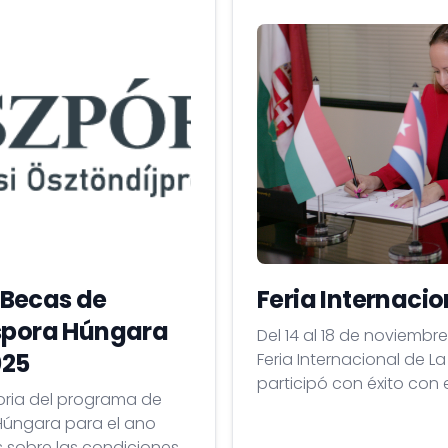
 Becas de
Feria Internaci
aspora Húngara
Del 14 al 18 de noviembr
025
Feria Internacional de 
participó con éxito co
oria del programa de
de Desarrollo de Exporta
Húngara para el ano
de Comercio Exterior, y