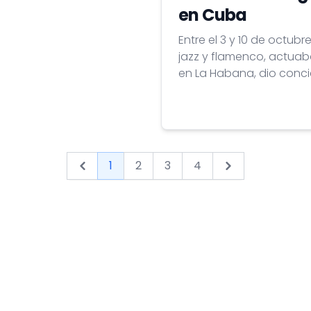
en Cuba
Entre el 3 y 10 de octubr
jazz y flamenco, actua
en La Habana, dio concie
de jazz cubanos.
1
2
3
4
Next &raquo;