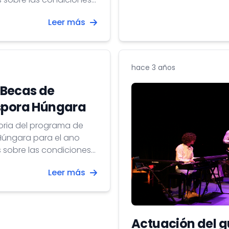
stand de exhibición ind
Leer más
andiasporascholarship/
hace 3 años
 Becas de
aspora Húngara
oria del programa de
Húngara para el ano
Leer más
Actuación del g