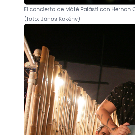
El concierto de Máté Palásti con Hernan 
(foto: János Kökény)