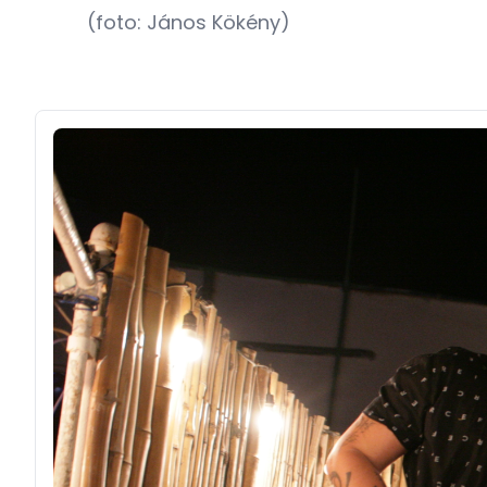
(foto: János Kökény)