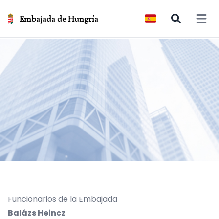
Embajada de Hungría
Open 
Funcionarios de la Embajada
Balázs Heincz