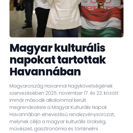
Magyar kulturális
napokat tartottak
Havannában
Magyarország Havannai Nagykövetségének
szervezésében 2025. november 17. és 22. között
immár második alkalommal került
megrendezésre a Magyar Kulturális Napok
Havannában elnevezésű rendezvénysorozat,
melynek célja a magyar kulturális örökség,
művészet, gasztronómia és történelmi