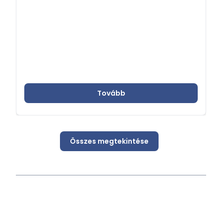
honlapján – a www.diasporascholarship.hu
oldalon – és a Facebookon is elérhetőek:
https://www.facebook.com/hungariandiasporascho
A pályázatok benyújtásának határideje:
2026. február 2.
Tovább
Összes megtekintése