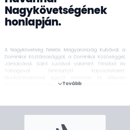
Nagykövetségének
honlapján.
A Nagykövetség felelős Magyarország Kubával, a
Dominikai Köztársasággal, a Dominikai Közöséggel,
Jamaicával, Saint Luciával valamint Trinidad és
Tobagoval fenntartott kapcsolataiért.
Munkatársaimmal együtt örömmel és lelkesen
Tovább
dolgozunk azon, hogy erősítsük, illetve fejlesszük ezen
országokkal ápolt politikai, gazdasági-kereskedelmi-
üzleti és kulturális kapcsolatainkat, hozzájárulva
egymás jobb megértéséhez és megismeréséhez.
Kérem, tekintse meg a honlapunkat, és tudjon meg
még többet Magyarországról, fedezze fel országaink
kapcsolódási pontjait.