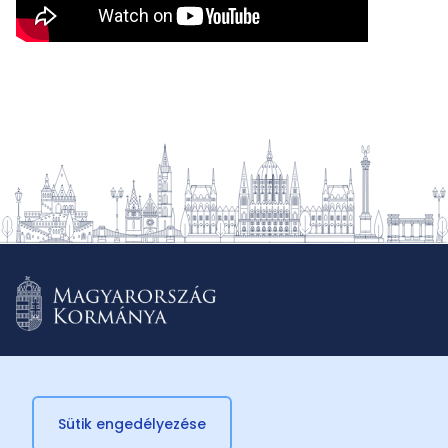
Sütik engedélyezése
© 2026 Külügyminisztérium