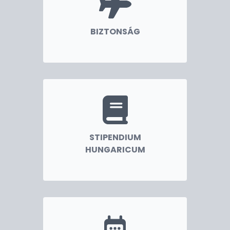
Amennyiben további tájékoztatásra van szüksége,
szívesen állunk a rendelkezésére.
Heincz Balázs
BIZTONSÁG
nagykövet
STIPENDIUM
HUNGARICUM