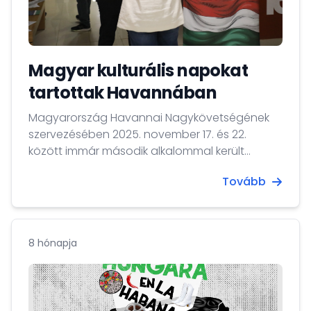
Magyar kulturális napokat
tartottak Havannában
Magyarország Havannai Nagykövetségének
szervezésében 2025. november 17. és 22.
között immár második alkalommal került
megrendezésre a Magyar Kulturális Napok
Tovább
Havannában elnevezésű rendezvénysorozat,
melynek célja a magyar kulturális örökség,
művészet, gasztronómia és történelmi
kapcsolatok bemutatása volt, mely
8 hónapja
lehetőséget teremtett arra, hogy tovább
erősödjön a két ország közötti kulturális
együttműködés.