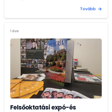
Tovább
1 éve
Felsőoktatási expó-és