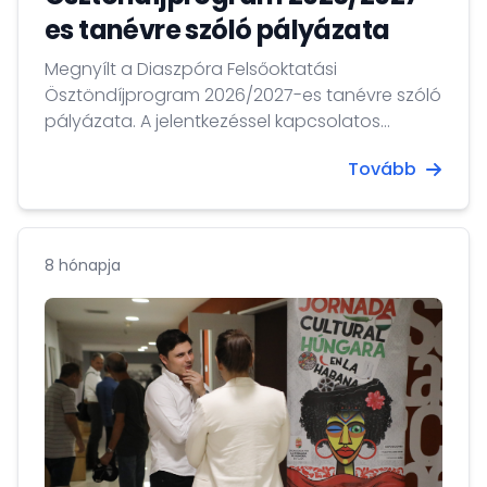
es tanévre szóló pályázata
Megnyílt a Diaszpóra Felsőoktatási
Ösztöndíjprogram 2026/2027-es tanévre szóló
pályázata. A jelentkezéssel kapcsolatos
tudnivalók, és a választható nyári egyetemek
Tovább
a program hivatalos honlapján – a
www.diasporascholarship.hu oldalon – és a
Facebookon is elérhetőek:
https://www.facebook.com/hungariandiasporaschol
8 hónapja
A pályázatok benyújtásának határideje: 2026.
február 2.