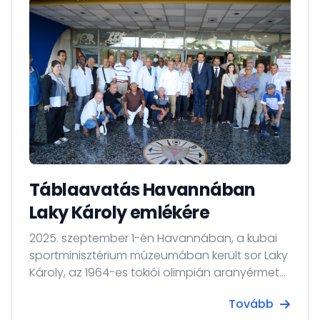
Táblaavatás Havannában
Laky Károly emlékére
2025. szeptember 1-én Havannában, a kubai
sportminisztérium múzeumában került sor Laky
Károly, az 1964-es tokiói olimpián aranyérmet
nyert férfi vízilabdacsapat szövetségi
Tovább
kapitánya emléktáblájának avatására, aki