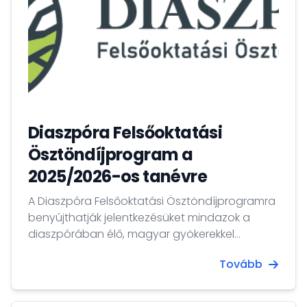
Diaszpóra Felsőoktatási
Ösztöndíjprogram a
2025/2026-os tanévre
A Diaszpóra Felsőoktatási Ösztöndíjprogramra
benyújthatják jelentkezésüket mindazok a
diaszpórában élő, magyar gyökerekkel
rendelkező fiatalok, akik a 2025/2026-os
Tovább
tanévtől Magyarországon szeretnék végezni
felsőfokú tanulmányaikat.