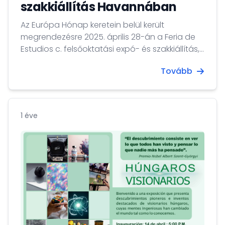
szakkiállítás Havannában
Az Európa Hónap keretein belül került
megrendezésre 2025. április 28-án a Feria de
Estudios c. felsőoktatási expó- és szakkiállítás,
a Fabrica de Arte elnevezésű kulturális
Tovább
központban, melyet 2019-ben a Times a világ
100 legjobb helyszínei közé sorolt.
1 éve