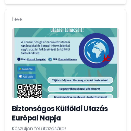
közel tíz évet dolgozott Kubában és
vezetésével a sportág történetének legjobb
eredményeit érte el az általa edzett kubai
1 éve
válogatott.
Biztonságos Külföldi Utazás
Európai Napja
Készüljön fel utazására!