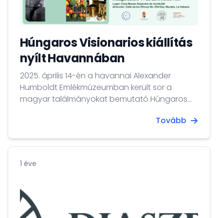
Húngaros Visionarios kiállítás
nyílt Havannában
2025. április 14-én a havannai Alexander
Humboldt Emlékmúzeumban került sor a
magyar találmányokat bemutató Húngaros
Visionarios kiállítás ünnepélyes megnyitójára.
Tovább
1 éve