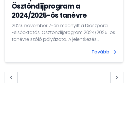
Ösztöndíjprogram a
2024/2025-ös tanévre
2023. november 7-én megnyílt a Diaszpóra
Felsőoktatási Ösztöndíjprogram 2024/2025-ös
tanévre szóló pályázata. A jelentkezés
feltételeiről tájékozódjanak a program
Tovább
honlapján illetve facebook oldalán!
« Previous
Next 