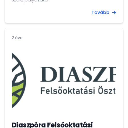
Tovább
2 éve
Diaszpóra Felsőoktatási