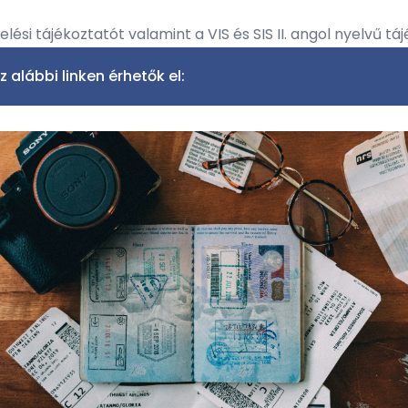
si tájékoztatót valamint a VIS és SIS II. angol nyelvű t
alábbi linken érhetők el: