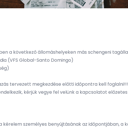
ében a következő állomáshelyeken más schengeni tagáll
ndia
(VFS Global-Santo Domingo)
ség)
ás tervezett megkezdése előtti időpontra kell foglalni!!!
elkezik, kérjük vegye fel velünk a kapcsolatot előzetes
 a kérelem személyes benyújtásának az időpontjában, a k