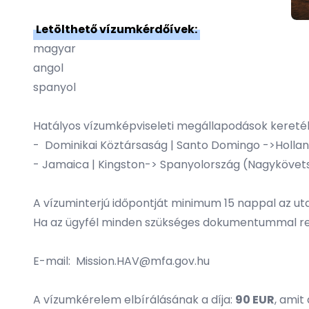
Letölthető vízumkérdőívek:
magyar
angol
spanyol
Hatályos vízumképviseleti megállapodások keret
- Dominikai Köztársaság | Santo Domingo ->Holla
- Jamaica | Kingston-> Spanyolország
(Nagykövet
A vízuminterjú időpontját minimum 15 nappal az utaz
Ha az ügyfél minden szükséges dokumentummal rend
E-mail:
Mission.HAV@mfa.gov.hu
A vízumkérelem elbírálásának a díja:
90 EUR
, amit