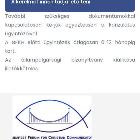
A kérelmet innen tudja letölteni
További szükséges dokumentumokkal
kapcsolatosan kérjük egyeztessen a konzulátus
ügyintézőivel.
A BFKH előtti ügyintézés átlagosan 6-12 hónapig
tart.
Az állampolgársági bizonyítvány kiállítása
illetékköteles.